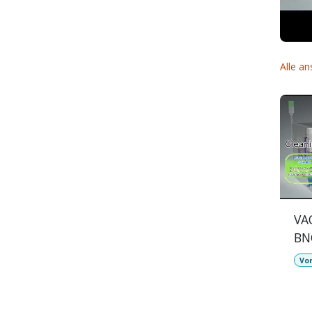
Alle a
VA
BN
Vo