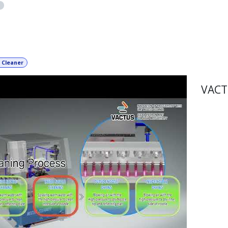
1
t nach
: Neueste
 Cleaner
VACT