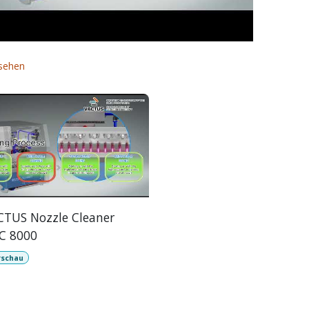
nsehen
CTUS Nozzle Cleaner
C 8000
rschau