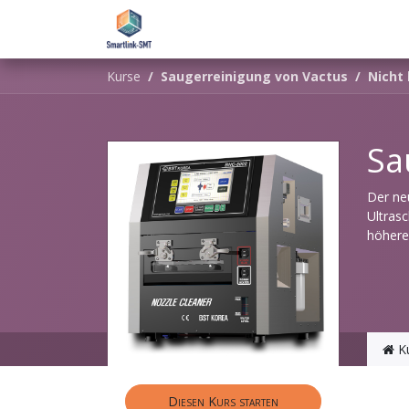
Zum Inhalt springen
Home
eAcademy
Support
Kurse
Saugerreinigung von Vactus
Nicht 
Sa
Der ne
Ultrasc
höhere
K
Diesen Kurs starten