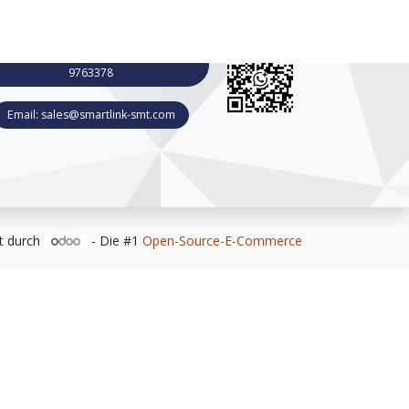
WhatsApp For Business +49 1520
9763378
Email: sales@smartlink-smt.com
t durch
- Die #1
Open-Source-E-Commerce