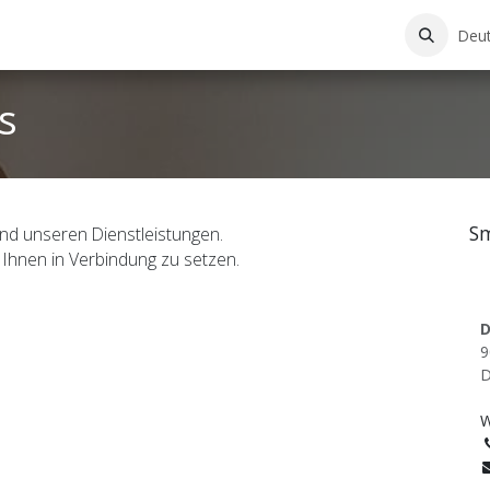
Deu
s
S
und unseren Dienstleistungen.
t Ihnen in Verbindung zu setzen.
D
9
D
W